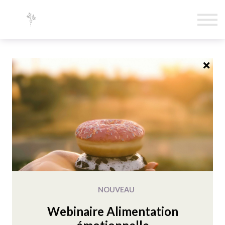
Formations
Blogue
Mon compte
Contact
Aromathérapie holistique
Les huiles essentielles
sacrées
Un parcours initiatique pour rencontrer le sacré aromatique,
élever votre vibration et approfondir votre pratique holistique.
Les huiles essentielles sacrées sont bien plus que des
plantes : ce sont des
messagères
. Depuis des millénaires,
NOUVEAU
elles accompagnent l'être humain
dans ses passages, ses
épreuves, ses renaissances et ses élevations.
Webinaire Alimentation
Elles soutiennent nos zones de vulnérabilité autant que nos