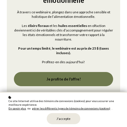
émotionnelle
moments d'expansion, en créant un point entre l
e corps,
l'âme et l'esprit.
À travers ce webinaire, plongez dans une approche sensible et
holistique de l’alimentation émotionnelle.
Dans cette formation entièrement revue et enrichie, nous
vous invitons à rencontrer ces plantes sous leur dimension la
Les
élixirs floraux
et les
huiles essentielles
en olfaction
plus profonde : celle du
sacré
, du
rituel
et de la
deviennent ici de véritables clés d’accompagnement pour réguler
transformation intérieure.
les états émotionnels et transformer votre rapport à la
nourriture.
Début du cours : dès votre inscription!
Pour un temps limité, le webinaire est au prix de 25 $ (taxes
incluses).
Environ 123€* Prix en euro € disponible lors du paiement par carte.
Profitez-en dès aujourd'hui!
Ajouter au panier
Je profite de l'offre!
Ce site Internet utilise des témoins de connexions (cookies) pour vous assurer une
meilleure expérience.
En savoir plus
ou
gérer les différents types de témoins de connexions (cookies)
.
J'accepte